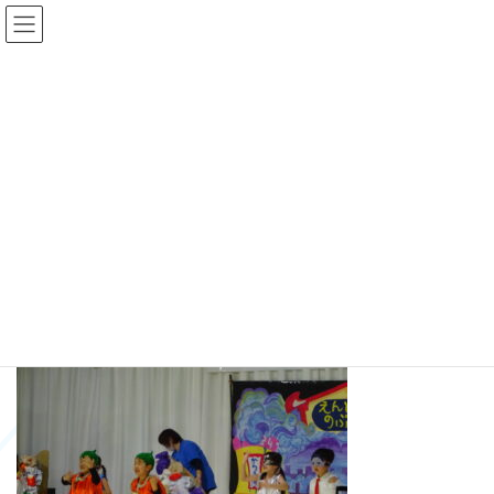
コ
ナ
ン
ビ
テ
ゲ
ン
ー
ツ
シ
へ
ョ
メディア
ス
ン
キ
に
ッ
移
プ
動
HOME
DSC07205
DSC07205
DSC07205
最
2024年12月16日
2024年12月16日
sukoyaka
終
更
新
日
時
: