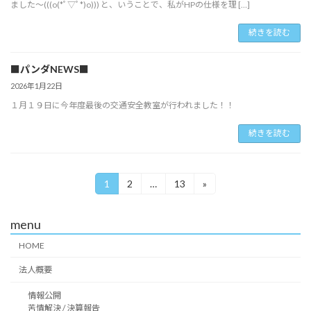
ました～(((o(*ﾟ▽ﾟ*)o))) と、いうことで、私がHPの仕様を理 […]
続きを読む
投
■パンダNEWS■
稿
2026年1月22日
ナ
１月１９日に今年度最後の交通安全教室が行われました！！
続きを読む
ビ
ゲ
1
2
…
13
»
固
固
固
ー
定
定
定
ペ
ペ
ペ
menu
ー
ー
ー
シ
ジ
ジ
ジ
HOME
ョ
法人概要
ン
情報公開
苦情解決 / 決算報告