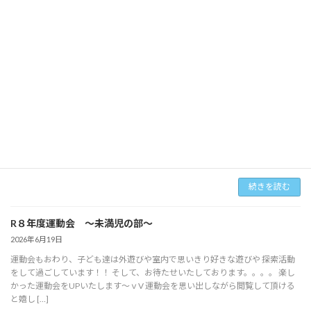
2026年7月7日
続きを読む
R8年度 運動会 ～以上児の部～
2026年6月19日
つづいては、以上児さんです！！！ 本当に暑い中、頑張って練習してくれま
した。 それでも、『運動会楽しみ～( ´艸｀)』 『お父さん、お母さんにかっこ
いい所見せたい(｀･ω･´)』 と健気なお言葉もいただき、当日もすっごい […]
続きを読む
R８年度運動会 ～未満児の部～
2026年6月19日
運動会もおわり、子ども達は外遊びや室内で思いきり好きな遊びや 探索活動
をして過ごしています！！ そして、お待たせいたしております。。。。 楽し
かった運動会をUPいたします～ｖV 運動会を思い出しながら閲覧して頂ける
と嬉し […]