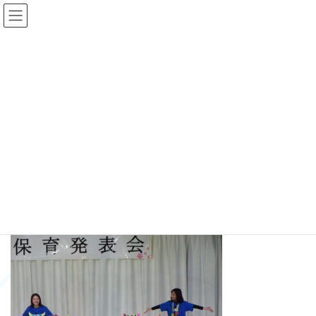
コ
ナ
ン
ビ
テ
ゲ
ン
ー
ツ
シ
へ
ョ
メディア
ス
ン
キ
に
ッ
移
プ
動
HOME
DSC07170
DSC07170
DSC07170
最
2024年12月16日
2024年12月16日
sukoyaka
終
更
新
日
時
: