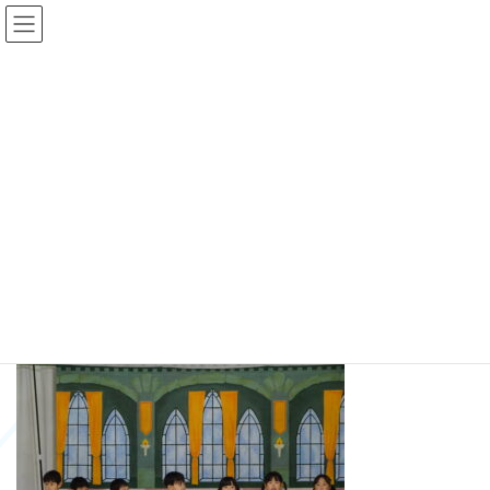
コ
ナ
ン
ビ
テ
ゲ
ン
ー
ツ
シ
へ
ョ
メディア
ス
ン
キ
に
ッ
移
プ
動
HOME
DSC07157
DSC07157
DSC07157
最
2024年12月16日
2024年12月16日
sukoyaka
終
更
新
日
時
: