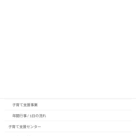
menu
HOME
法人概要
情報公開
苦情解決 / 決算報告
プライバシーポリシー
保育への取り組み
保育の方針、目標
4つの柱
特色保育
子育て支援事業
年間行事 / 1日の流れ
子育て支援センター