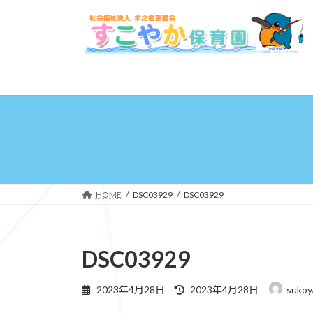
コ
ナ
ン
ビ
テ
ゲ
ン
ー
ツ
シ
へ
ョ
ス
ン
キ
に
ッ
移
プ
動
HOME
DSC03929
DSC03929
DSC03929
最
2023年4月28日
2023年4月28日
sukoy
終