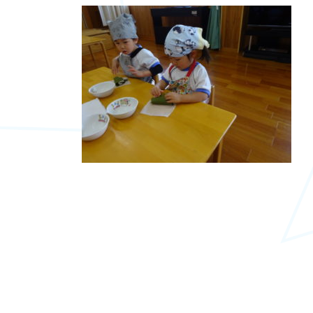
更
新
日
時
: