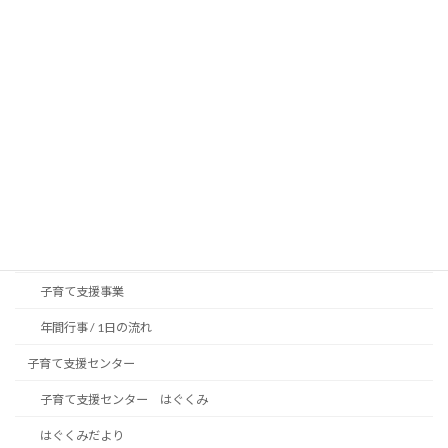
法人概要
情報公開
苦情解決 / 決算報告
プライバシーポリシー
保育への取り組み
保育の方針、目標
4つの柱
特色保育
子育て支援事業
年間行事 / 1日の流れ
子育て支援センター
子育て支援センター はぐくみ
はぐくみだより